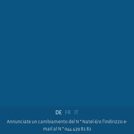
DE
FR
IT
Annunciate un cambiamento del N ° Natel é/o l'indirizzo e-
mail al N ° 044 439 81 82